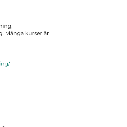
ning,
g. Många kurser är
ing/