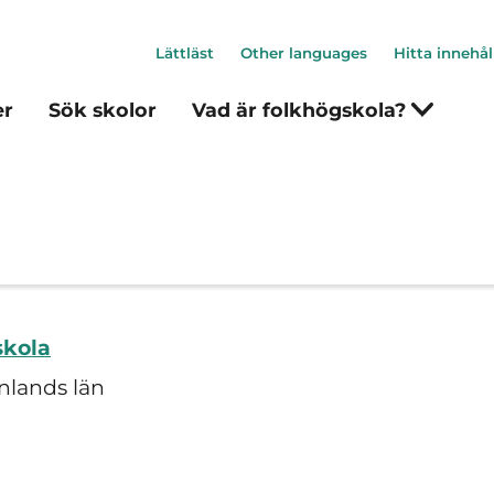
Lättläst
Other languages
Hitta innehål
er
Sök skolor
Vad är folkhögskola?
skola
nlands län