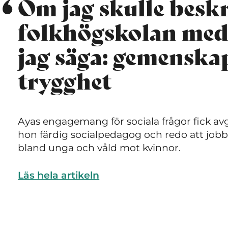
Om jag skulle besk
folkhögskolan med 
jag säga: gemenska
trygghet
Ayas engagemang för sociala frågor fick avgö
hon färdig socialpedagog och redo att jobba
bland unga och våld mot kvinnor.
Läs hela artikeln