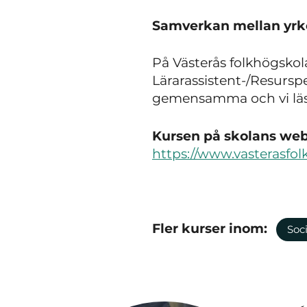
Samverkan mellan yrk
På Västerås folkhögskola
Lärarassistent-/Resurs
gemensamma och vi läs
Kursen på skolans webb
https://www.vasterasfol
Fler kurser inom:
Soc