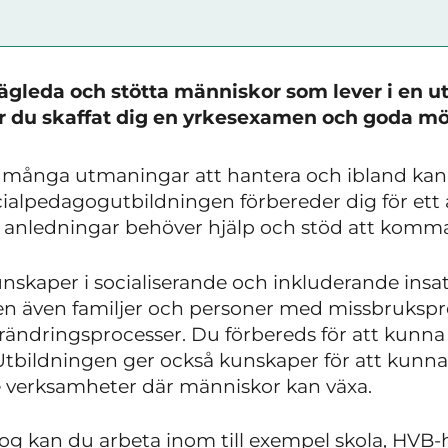
ägleda och stötta människor som lever i en uts
ar du skaffat dig en yrkesexamen och goda möjl
 många utmaningar att hantera och ibland kan d
ocialpedagogutbildningen förbereder dig för et
a anledningar behöver hjälp och stöd att komma v
nskaper i socialiserande och inkluderande insats
 även familjer och personer med missbrukspr
örändringsprocesser. Du förbereds för att kunn
Utbildningen ger också kunskaper för att kunna
e verksamheter där människor kan växa.
og kan du arbeta inom till exempel skola, HVB