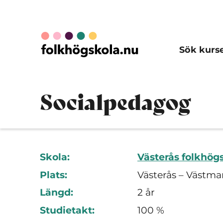
Sök kurs
Socialpedagog
Skola:
Västerås folkhög
Plats:
Västerås – Västma
Längd:
2 år
Studietakt:
100 %