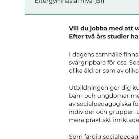
Eftergymnasial nivå (B1)
Vill du jobba med att v
Efter två års studier h
I dagens samhälle finns
svårgripbara för oss. S
olika åldrar som av olik
Utbildningen ger dig ku
barn och ungdomar men
av socialpedagogiska f
individer och grupper. 
mera praktiskt inriktad
Som färdig socialpedag