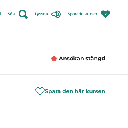
l
Sök
Lyssna
Sparade kurser
0
Ansökan stängd
Spara den här kursen