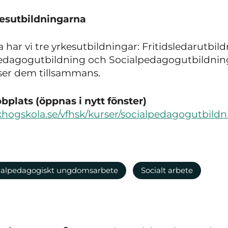
esutbildningarna
 har vi tre yrkesutbildningar: Fritidsledarutbild
pedagogutbildning och Socialpedagogutbildnin
er dem tillsammans.
plats (öppnas i nytt fönster)
khogskola.se/vfhsk/kurser/socialpedagogutbildn
ialpedagogiskt ungdomsarbete
Socialt arbete