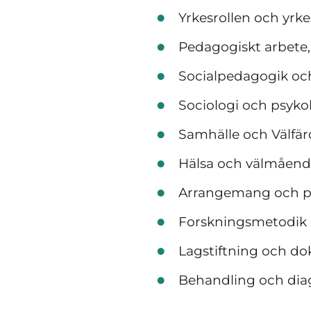
Yrkesrollen och yrk
Pedagogiskt arbete
Socialpedagogik oc
Sociologi och psyko
Samhälle och Välfär
Hälsa och välmåen
Arrangemang och p
Forskningsmetodik o
Lagstiftning och d
Behandling och dia