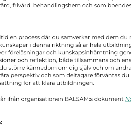
ård, frivård, behandlingshem och som boendes
alltid en process där du samverkar med dem du 
skunskaper i denna riktning så är hela utbildni
ver föreläsningar och kunskapsinhämtning geno
sioner och reflektion, både tillsammans och ens
du större kännedom om dig själv och om andra.
 våra perspektiv och som deltagare förväntas du
ättning för att klara utbildningen.
går ifrån organisationen BALSAM:s dokument
N
: