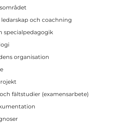
esområdet
, ledarskap och coachning
h specialpedagogik
logi
dens organisation
de
rojekt
ch fältstudier (examensarbete)
okumentation
gnoser