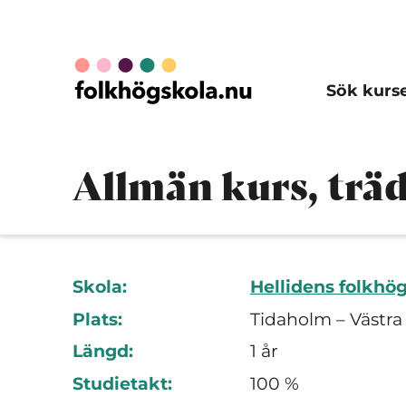
Sök kurs
Allmän kurs, trä
Skola:
Hellidens folkhö
Plats:
Tidaholm – Västra
Längd:
1 år
Studietakt:
100 %