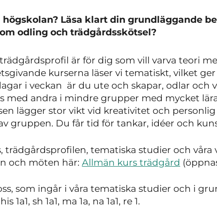
ill högskolan? Läsa klart din grundläggande b
 om odling och trädgårdsskötsel?
ädgårdsprofil är för dig som vill varva teori me
ivande kurserna läser vi tematiskt, vilket ger 
 dagar i veckan är du ute och skapar, odlar och 
s med andra i mindre grupper med mycket lär
en lägger stor vikt vid kreativitet och personlig
v gruppen. Du får tid för tankar, idéer och kun
 trädgårdsprofilen, tematiska studier och våra 
ign och möten här:
Allmän kurs trädgård
(öppnas 
oss, som ingår i våra tematiska studier och i 
is 1a1, sh 1a1, ma 1a, na 1a1, re 1.