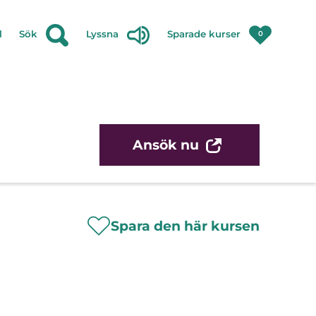
l
Sök
Lyssna
Sparade kurser
0
Ansök nu
Spara den här kursen