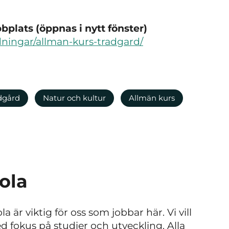
plats (öppnas i nytt fönster)
ldningar/allman-kurs-tradgard/
dgård
Natur och kultur
Allmän kurs
ola
 är viktig för oss som jobbar här. Vi vill
med fokus på studier och utveckling. Alla