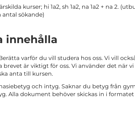
ärskilda kurser; hi 1a2, sh 1a2, na 1a2 + na 2. (ut
å antal sökande)
 innehålla
Berätta varför du vill studera hos oss. Vi vill ock
 brevet är viktigt för oss. Vi använder det när v
ka anta till kursen.
asiebetyg och intyg. Saknar du betyg från gymn
g. Alla dokument behöver skickas in i formatet