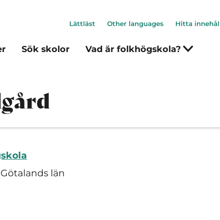
Lättläst
Other languages
Hitta innehål
er
Sök skolor
Vad är folkhögskola?
dgård
gskola
 Götalands län