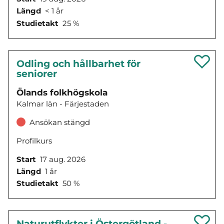
Längd
< 1 år
Studietakt
25 %
Odling och hållbarhet för
seniorer
Ölands folkhögskola
Kalmar län - Färjestaden
Ansökan stängd
Profilkurs
Start
17 aug. 2026
Längd
1 år
Studietakt
50 %
Naturutflykter i Östergötland -