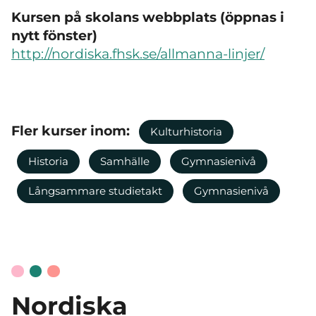
Kursen på skolans webbplats (öppnas i
nytt fönster)
http://nordiska.fhsk.se/allmanna-linjer/
Fler kurser inom:
Kulturhistoria
Historia
Samhälle
Gymnasienivå
Långsammare studietakt
Gymnasienivå
Nordiska