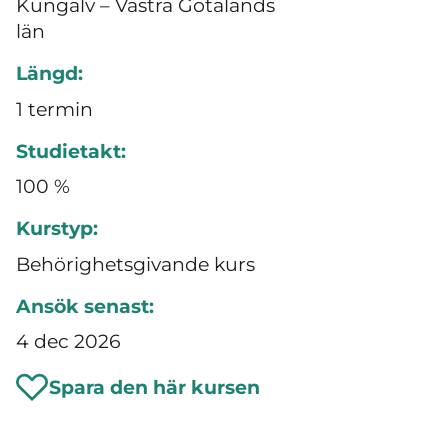
Kungälv – Västra Götalands
län
Längd:
1 termin
Studietakt:
100 %
Kurstyp:
Behörighetsgivande kurs
Ansök senast:
4 dec 2026
Spara den här kursen