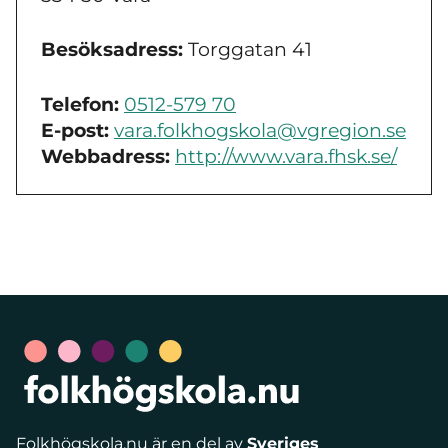
Besöksadress:
Torggatan 41
Telefon:
0512-579 70
E-post:
vara.folkhogskola@vgregion.se
Webbadress:
http://www.vara.fhsk.se/
Folkhögskola.nu är en del av
Sveriges