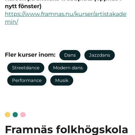
nytt fönster)
https://www.framnas.nu/kurser/artistakade
min/
Fler kurser inom:
Dans
Jazzdans
Streetdance
Modern dans
Performance
Musik
Framnäs folkhögskola