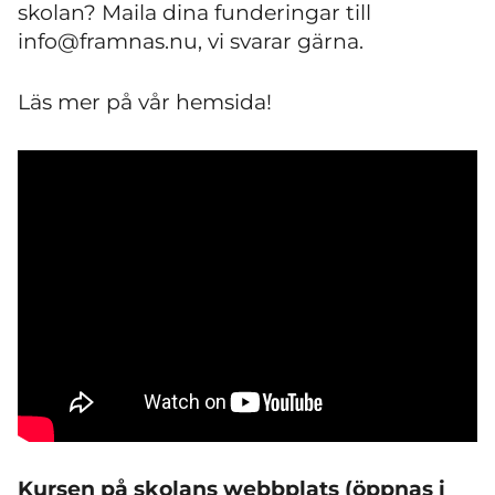
skolan? Maila dina funderingar till
info@framnas.nu, vi svarar gärna.
Läs mer på vår hemsida!
Kursen på skolans webbplats (öppnas i