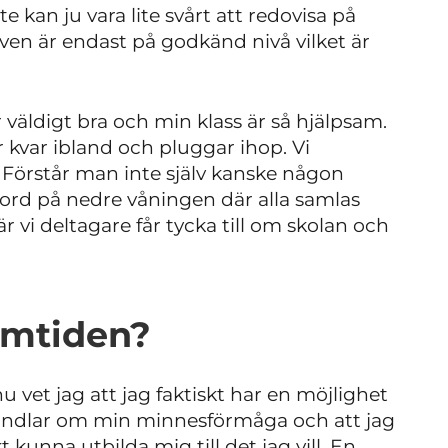
e kan ju vara lite svårt att redovisa på
ven är endast på godkänd nivå vilket är
väldigt bra och min klass är så hjälpsam.
 kvar ibland och pluggar ihop. Vi
. Förstår man inte själv kanske någon
bord på nedre våningen där alla samlas
r vi deltagare får tycka till om skolan och
ramtiden?
u vet jag att jag faktiskt har en möjlighet
 handlar om min minnesförmåga och att jag
t kunna utbilda mig till det jag vill. En