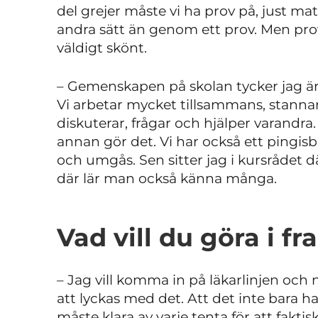
del grejer måste vi ha prov på, just matt
andra sätt än genom ett prov. Men pro
väldigt skönt.
– Gemenskapen på skolan tycker jag är 
Vi arbetar mycket tillsammans, stannar
diskuterar, frågar och hjälper varandra
annan gör det. Vi har också ett pingis
och umgås. Sen sitter jag i kursrådet dä
där lär man också känna många.
Vad vill du göra i f
– Jag vill komma in på läkarlinjen och n
att lyckas med det. Att det inte bara
måste klara av varje tenta för att faktisk