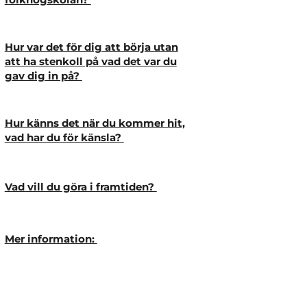
Hur var det för dig att börja utan
att ha stenkoll på vad det var du
gav dig in på?
Hur känns det när du kommer hit,
vad har du för känsla?
Vad vill du göra i framtiden?
Mer information: