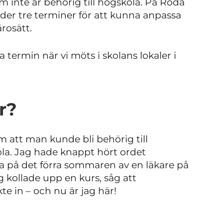
m inte är behörig till högskola. På Röda
der tre terminer för att kunna anpassa
ärosätt.
a termin när vi möts i skolans lokaler i
är?
m att man kunde bli behörig till
la.
Jag hade knappt hört ordet
da på det förra sommaren av en läkare på
ag kollade upp en kurs, såg att
e in – och nu är jag här!