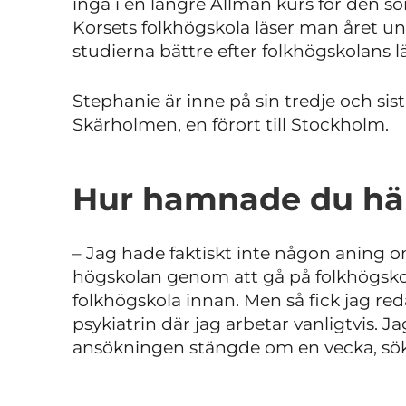
ingå i en längre Allmän kurs för den so
Korsets folkhögskola läser man året un
studierna bättre efter folkhögskolans l
Stephanie är inne på sin tredje och sist
Skärholmen, en förort till Stockholm.
Hur hamnade du h
–
Jag hade faktiskt inte någon aning o
högskolan genom att gå på folkhögsko
folkhögskola innan. Men så fick jag re
psykiatrin där jag arbetar vanligtvis. J
ansökningen stängde om en vecka, sökt