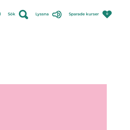
l
Sök
Lyssna
Sparade kurser
0