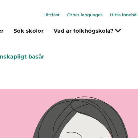
Lättläst
Other languages
Hitta innehål
er
Sök skolor
Vad är folkhögskola?
nskapligt basår