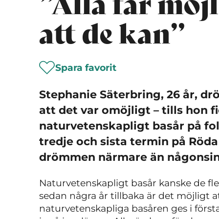
”Alla får möjl
att de kan”
Spara favorit
Stephanie Säterbring, 26 år, d
att det var omöjligt – tills hon 
naturvetenskapligt basår på fol
tredje och sista termin på Röda
drömmen närmare än någonsin
Naturvetenskapligt basår kanske de f
sedan några år tillbaka är det möjligt a
naturvetenskapliga basåren ges i först