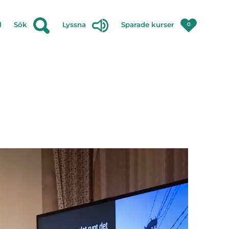
l
Sök
Lyssna
Sparade kurser
0