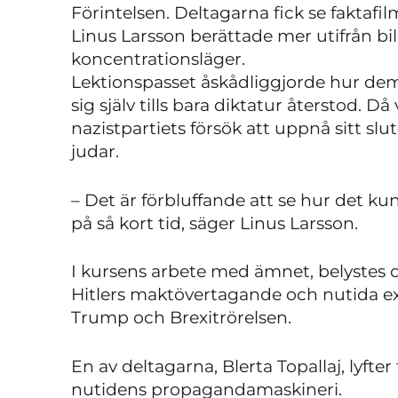
Förintelsen. Deltagarna fick se faktaf
Linus Larsson berättade mer utifrån bil
koncentrationsläger.
Lektionspasset åskådliggjorde hur demo
sig själv tills bara diktatur återstod. Då
nazistpartiets försök att uppnå sitt slut
judar.
– Det är förbluffande att se hur det kun
på så kort tid, säger Linus Larsson.
I kursens arbete med ämnet, belystes o
Hitlers maktövertagande och nutida e
Trump och Brexitrörelsen.
En av deltagarna, Blerta Topallaj, lyft
nutidens propagandamaskineri.