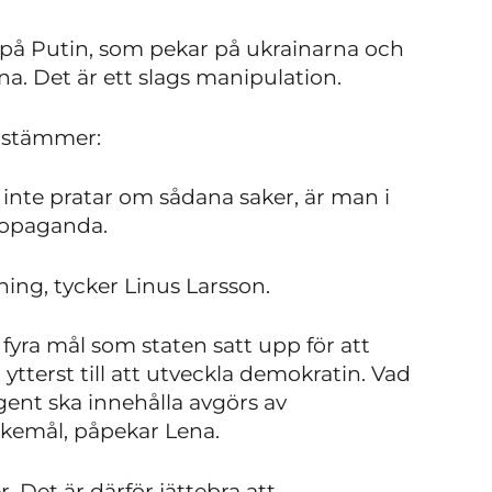
 på Putin, som pekar på ukrainarna och
a. Det är ett slags manipulation.
nstämmer:
, inte pratar om sådana saker, är man i
propaganda.
ing, tycker Linus Larsson.
fyra mål som staten satt upp för att
 ytterst till att utveckla demokratin. Vad
gent ska innehålla avgörs av
kemål, påpekar Lena.
 Det är därför jättebra att