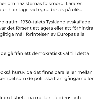
ilmer om nazisternas folkmord. Läraren
der han tagit vid egna besök på olika
kratin i 1930-talets Tyskland avskaffade
 var det försent att agera eller att förhindra
giltiga mål: förintelsen av Europas alla
de gå från ett demokratiskt val till detta
ckså huruvida det finns paralleller mellan
xempel som de politiska framgångarna för
er fram likheterna mellan dåtidens och