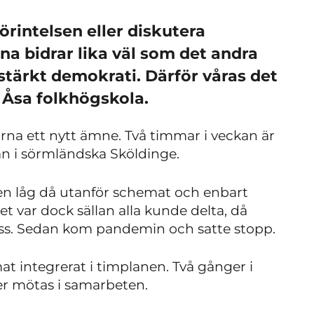
rintelsen eller diskutera
na bidrar lika väl som det andra
 stärkt demokrati. Därför våras det
 Åsa folkhögskola.
arna ett nytt ämne. Två timmar i veckan är
an i sörmländska Sköldinge.
men låg då utanför schemat och enbart
t var dock sällan alla kunde delta, då
ass. Sedan kom pandemin och satte stopp.
t integrerat i timplanen. Två gånger i
er mötas i samarbeten.