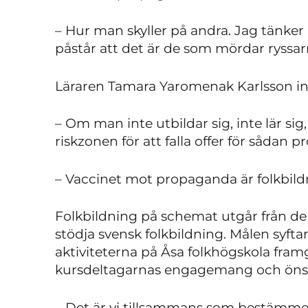
– Hur man skyller på andra. Jag tänker
påstår att det är de som mördar ryssarn
Läraren Tamara Yaromenak Karlsson i
– Om man inte utbildar sig, inte lär sig
riskzonen för att falla offer för sådan 
– Vaccinet mot propaganda är folkbildn
Folkbildning på schemat utgår från de 
stödja svensk folkbildning. Målen syftar
aktiviteterna på Åsa folkhögskola fram
kursdeltagarnas engagemang och öns
– Det är vi tillsammans som bestämmer.