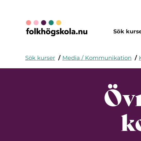
Sök kurs
Sök kurser
Media / Kommunikation
Övr
k