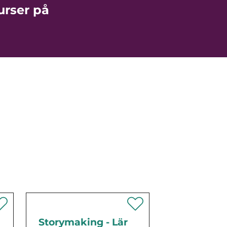
urser på
Storymaking - Lär