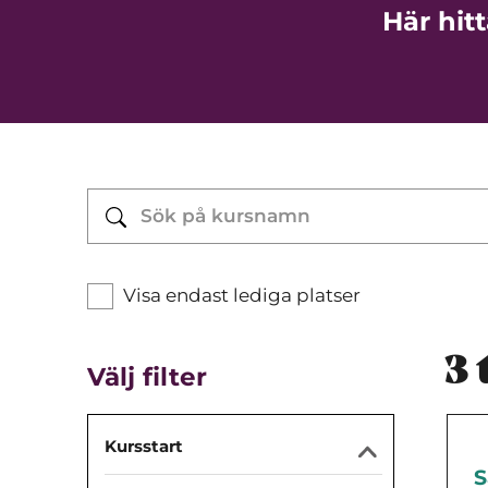
Här hit
Visa endast lediga platser
3
t
Välj filter
Kursstart
S