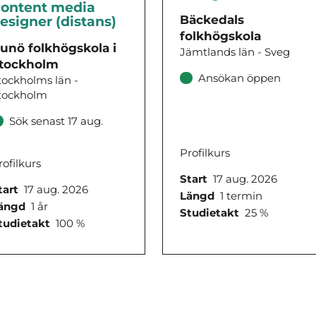
ontent media
Bäckedals
esigner (distans)
folkhögskola
unö folkhögskola i
Jämtlands län - Sveg
tockholm
Ansökan öppen
tockholms län -
tockholm
Sök senast 17 aug.
Profilkurs
rofilkurs
Start
17 aug. 2026
tart
17 aug. 2026
Längd
1 termin
ängd
1 år
Studietakt
25 %
tudietakt
100 %