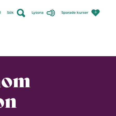
l
Sök
Lyssna
Sparade kurser
0
inom
on