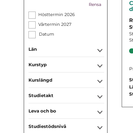
C
Rensa
d
Hösttermin 2026
R
Vårtermin 2027
S
S
Datum
S
Län
Kurstyp
P
S
Kurslängd
L
S
Studietakt
Leva och bo
Studiestödsnivå