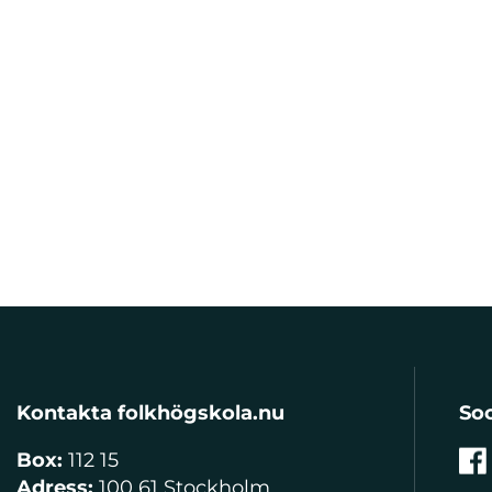
Kontakta folkhögskola.nu
Soc
Box:
112 15
Adress:
100 61 Stockholm