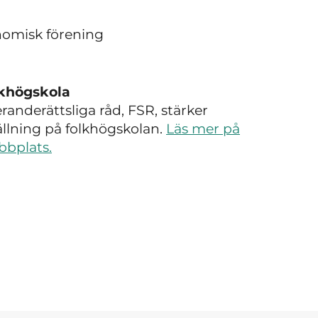
nomisk förening
lkhögskola
anderättsliga råd, FSR, stärker
tällning på folkhögskolan.
Läs mer på
bbplats.