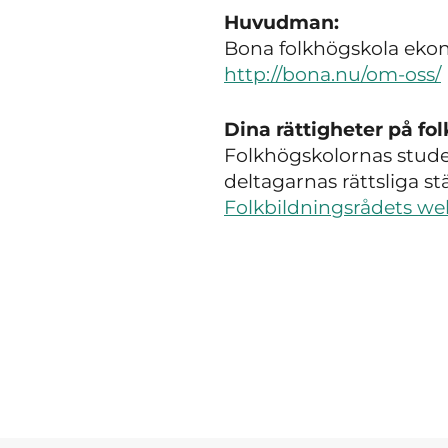
Huvudman:
Bona folkhögskola eko
http://bona.nu/om-oss/
Dina rättigheter på fo
Folkhögskolornas studer
deltagarnas rättsliga s
Folkbildningsrådets we