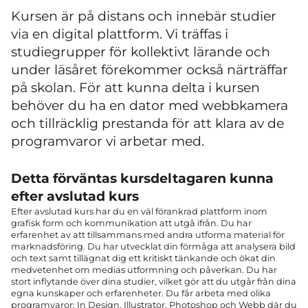
Kursen är på distans och innebär studier
via en digital plattform. Vi träffas i
studiegrupper för kollektivt lärande och
under läsåret förekommer också närträffar
på skolan. För att kunna delta i kursen
behöver du ha en dator med webbkamera
och tillräcklig prestanda för att klara av de
programvaror vi arbetar med.
Detta förväntas kursdeltagaren kunna
efter avslutad kurs
Efter avslutad kurs har du en väl förankrad plattform inom
grafisk form och kommunikation att utgå ifrån. Du har
erfarenhet av att tillsammans med andra utforma material för
marknadsföring. Du har utvecklat din förmåga att analysera bild
och text samt tillägnat dig ett kritiskt tänkande och ökat din
medvetenhet om medias utformning och påverkan. Du har
stort inflytande över dina studier, vilket gör att du utgår från dina
egna kunskaper och erfarenheter. Du får arbeta med olika
programvaror; In Design, Illustrator, Photoshop och Webb där du