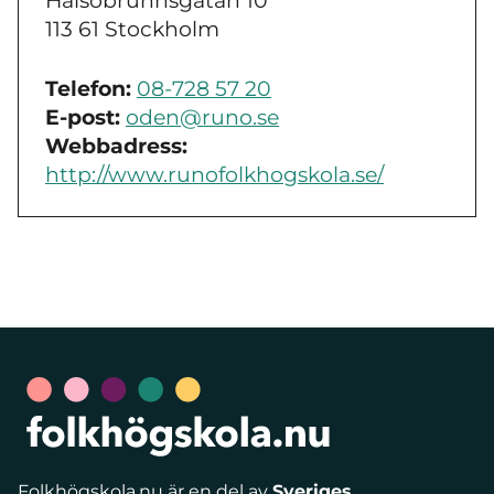
Hälsobrunnsgatan 10
113 61 Stockholm
Telefon:
08-728 57 20
E-post:
oden@runo.se
Webbadress:
http://www.runofolkhogskola.se/
Folkhögskola.nu är en del av
Sveriges