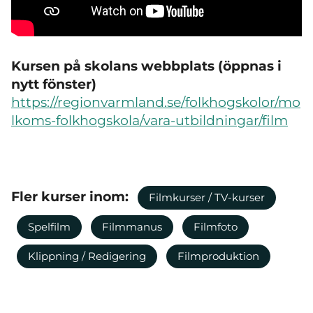
Kursen på skolans webbplats (öppnas i
nytt fönster)
https://regionvarmland.se/folkhogskolor/mo
lkoms-folkhogskola/vara-utbildningar/film
Fler kurser inom:
Filmkurser / TV-kurser
Spelfilm
Filmmanus
Filmfoto
Klippning / Redigering
Filmproduktion