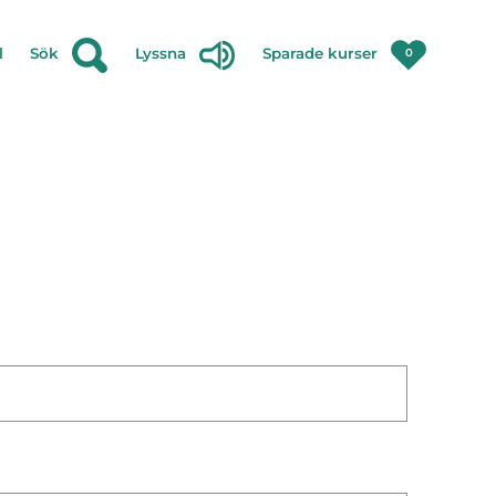
l
Sök
Lyssna
Sparade kurser
0