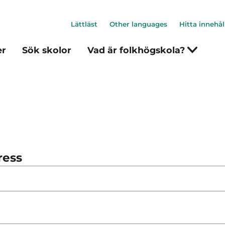
Lättläst
Other languages
Hitta innehål
er
Sök skolor
Vad är folkhögskola?
ress